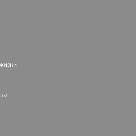
 ЖИЗНИ
ть!