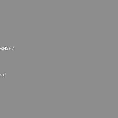
 ЖИЗНИ
ть!