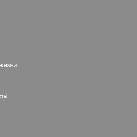
 ЖИЗНИ
ть!